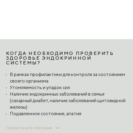
КОГДА НЕОБХОДИМО ПРОВЕРИТЬ
ЗДОРОВЬЕ ЭНДОКРИННОЙ
СИСТЕМЫ?
В рамках профилактики для контроля за состоянием
своего организма
Утомляемость и упадок сил
Наличие эндокринных заболеваний в семье
(сахарный диабет, наличие заболеваний щитовидной
железы)
Подавленное состояние, апатия
Ухудшение качества кожи, волос и ногтей
Показать всё описание
Избыточный вес