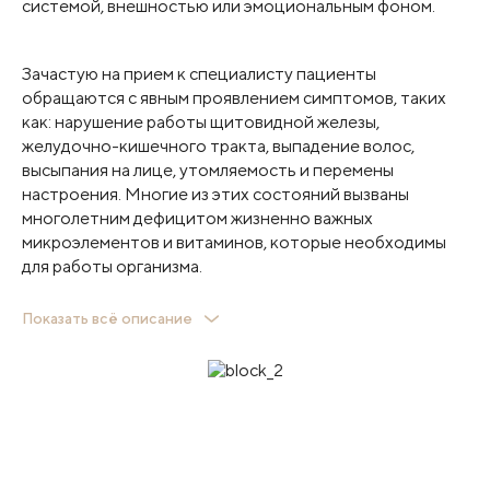
системой, внешностью или эмоциональным фоном.
Зачастую на прием к специалисту пациенты
обращаются с явным проявлением симптомов, таких
как: нарушение работы щитовидной железы,
желудочно-кишечного тракта, выпадение волос,
высыпания на лице, утомляемость и перемены
настроения. Многие из этих состояний вызваны
многолетним дефицитом жизненно важных
микроэлементов и витаминов, которые необходимы
для работы организма.
Предупредить появление проблем со здоровьем
Показать всё описание
можно при профилактической диагностике организма,
которая позволит выявить дефицит микроэлементов и
витаминов еще до того, как он стал негативно влиять
на организм. Как правило, в рамках чек-апа достаточно
сдать анализ крови в нашей лаборатории для контроля
по ряду показателей.