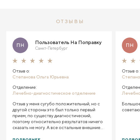
ОТЗЫВЫ
Пользователь На Поправку
ПН
ПН
Санкт-Петербург
Отзыв о:
Отзыв о:
Степанова Ольга Юрьевна
Степано
Отделение:
Отделен
Лечебно-диагностическое отделение
Лечебно
Отзыв у меня сугубо положительный, но с
Большое
другой стороны это был только первый
советаю
прием, по существу диагностический,
поэтому относительно результатов ничего
сказать не могу. А все остальные внешние
параметры хорошие - все вежливо,
внимательно, замечательно, все объяснила
ПОДРОБНЕЕ
ПОДРО