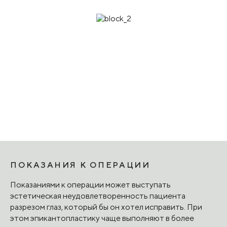
черты, а взгляду добавляет шарма. Однако каждый
случай требует индивидуального подхода и
рассмотрения, потому что у пациентов по-разному
проявляется степень выраженности и натяжения
эпикантуса, а значит, его коррекция может
предполагать разные методы хирургических
манипуляций.
ПОКАЗАНИЯ К ОПЕРАЦИИ
Показаниями к операции может выступать
эстетическая неудовлетворенность пациента
разрезом глаз, который бы он хотел исправить. При
этом эпикантопластику чаще выполняют в более