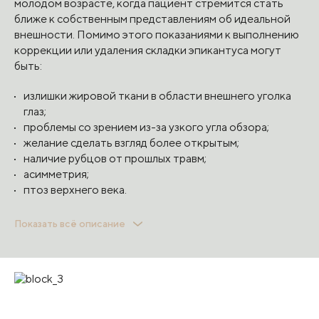
молодом возрасте, когда пациент стремится стать
ближе к собственным представлениям об идеальной
внешности. Помимо этого показаниями к выполнению
коррекции или удаления складки эпикантуса могут
быть:
излишки жировой ткани в области внешнего уголка
глаз;
проблемы со зрением из-за узкого угла обзора;
желание сделать взгляд более открытым;
наличие рубцов от прошлых травм;
асимметрия;
птоз верхнего века.
Такие эстетические несовершенства возможно
Показать всё описание
исправить за одну операцию по устранению
эпикантуса, что позволяет достичь заметных
результатов.
ПРОТИВОПОКАЗАНИЯ К ОПЕРАЦИИ