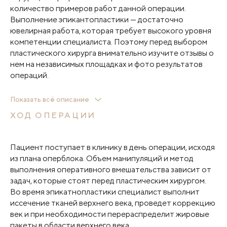
женщин противопоказанием также станет
количество примеров работ данной операции.
беременность или период грудного вскармливания.
Выполнение эпикантопластики — достаточно
ювелирная работа, которая требует высокого уровня
компетенции специалиста. Поэтому перед выбором
пластического хирурга внимательно изучите отзывы о
нем на независимых площадках и фото результатов
операций.
Большое значение также играет клиника, в котором
Показать всё описание
принимает врач, потому что от уровня медицинского
ХОД ОПЕРАЦИИ
учреждения зависят условия работы специалиста,
оснащение оперблока, комфортабельность
стационара. Многим пациентам кажутся заманчивыми
Пациент поступает в клинику в день операции, исходя
цены в малоизвестных клиниках, но не стоит
из плана оперблока. Объем манипуляций и метод
экономить на пластической операции, потому что
выполнения оперативного вмешательства зависит от
исправление ее недочетов в будущем намного
задач, которые стоят перед пластическим хирургом.
сложнее и затратнее в финансовом плане.
Во время эпикатнопластики специалист выполнит
иссечение тканей верхнего века, проведет коррекцию
век и при необходимости перераспределит жировые
пакеты в области верхнего века.