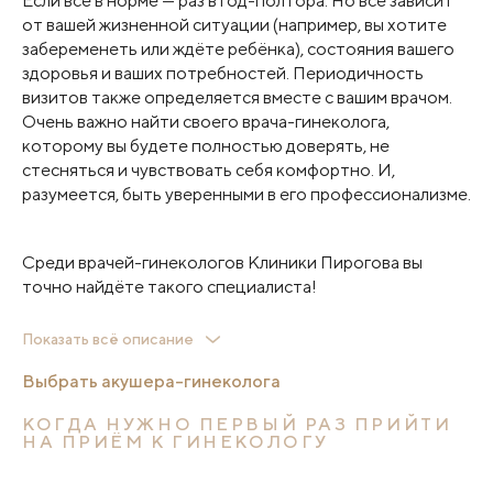
Если всё в норме — раз в год-полтора. Но всё зависит
от вашей жизненной ситуации (например, вы хотите
забеременеть или ждёте ребёнка), состояния вашего
здоровья и ваших потребностей. Периодичность
визитов также определяется вместе с вашим врачом.
Очень важно найти своего врача-гинеколога,
которому вы будете полностью доверять, не
стесняться и чувствовать себя комфортно. И,
разумеется, быть уверенными в его профессионализме.
Среди врачей-гинекологов Клиники Пирогова вы
точно найдёте такого специалиста!
К вашим услугам команда опытных гинекологов, среди
Показать всё описание
которых есть кандидаты медицинских наук, врачи
высшей категории, специалисты по ведению
Выбрать акушера-гинеколога
беременности (и после ЭКО), хирурги, в совершенстве
КОГДА НУЖНО ПЕРВЫЙ РАЗ ПРИЙТИ
владеющие щадящими лапароскопическими методами,
НА ПРИЁМ К ГИНЕКОЛОГУ
гинекологи-УЗИсты.