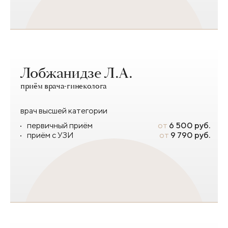
Лобжанидзе Л.А.
приём врача-гинеколога
врач высшей категории
первичный приём
от
6 500 руб.
приём с УЗИ
от
9 790 руб.