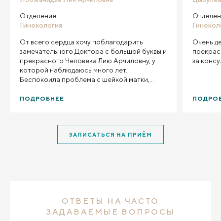
Отделение:
Отделен
Гинекология
Гинекол
От всего сердца хочу поблагодарить
Очень де
замечательного Доктора с большой буквы и
прекрас
прекрасного Человека Лию Арчиловну, у
за конс
которой наблюдаюсь много лет.
Беспокоила проблема с шейкой матки,
которая отступила благодаря лечению
доктора. Высококвалифицированный ,
ПОДРОБНЕЕ
ПОДРО
грамотный специалист, который к своим
пациентам находит чуткий деликатный
подход, настраивает на позитивный лад,
ЗАПИСАТЬСЯ НА ПРИЁМ
оказывает своевременную необходимую
помощь. Очень рада, что в своё время
встретила такого женского Доктора!
ОТВЕТЫ НА ЧАСТО
ЗАДАВАЕМЫЕ ВОПРОСЫ