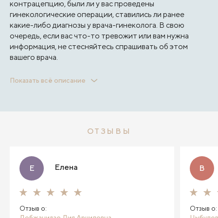
контрацепцию, были ли у вас проведены
гинекологические операции, ставились ли ранее
какие-либо диагнозы у врача-гинеколога. В свою
очередь, если вас что-то тревожит или вам нужна
информация, не стесняйтесь спрашивать об этом
вашего врача.
Затем врач переходит непосредственно к осмотру,
Показать всё описание
забору мазков на флору, ультразвуковому
исследованию органов малого таза (УЗИ),
кольпоскопии, онкоцитологическому исследованию
или другим исследованиям при необходимости. Все
манипуляции наши врачи выполняют максимально
ОТЗЫВЫ
деликатно и безболезненно.
Благодаря современному оснащению нашей клиники,
внимательным и тактичным гинекологам вы будете
Елена
Е
В
чувствовать себя комфортно на протяжении всего
приёма.
Отзыв о:
Отзыв о:
Лобжанидзе Лия Арчиловна
Цыбулев