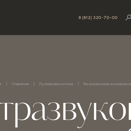
8 (812) 320-70-00
я
Отделения
Лучевая диагностика
Ультразвуковые исследовани
тразвук