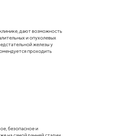
клинике, дают возможность
палительных и опухолевых
редстательной железы у
екомендуется проходить
ое, безопасное и
же на самой ранней стадии