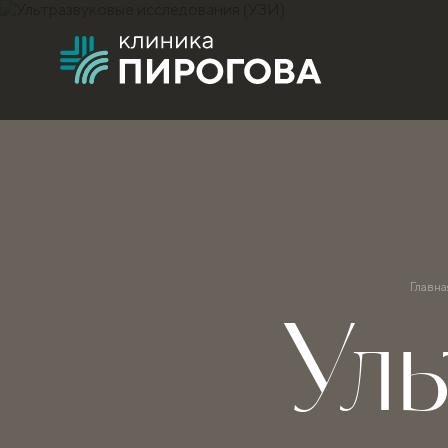
Главна
Уль