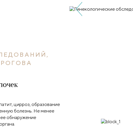
ЛЕДОВАНИЙ,
ИРОГОВА
почек
патит, цирроз, образование
енную болезнь. Не менее
щее обнаружение
органа.