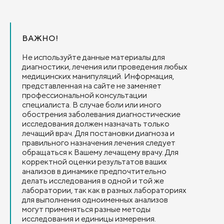
потенци
проблем
благода
Кулешов
ВАЖНО!
ним не 
оказать
Не используйте данные материалы для
благопо
диагностики, лечения или проведения любых
и после
медицинских манипуляций. Информация,
Спасибо
представленная на сайте не заменяет
операци
профессиональной консультации
Менедже
специалиста. В случае боли или иного
благода
обострения заболевания диагностические
и сопро
исследования должен назначать только
нахожде
лечащий врач. Для постановки диагноза и
пожелан
правильного назначения лечения следует
клиники
обращаться к Вашему лечащему врачу. Для
корректной оценки результатов ваших
анализов в динамике предпочтительно
делать исследования в одной и той же
лаборатории, так как в разных лабораториях
для выполнения одноименных анализов
могут применяться разные методы
исследования и единицы измерения.