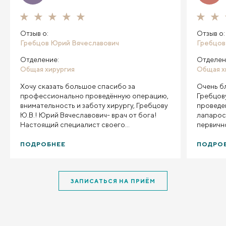
Отзыв о:
Отзыв о:
Гребцов Юрий Вячеславович
Гребцов
Отделение:
Отделен
Общая хирургия
Общая х
Хочу сказать большое спасибо за
Очень б
профессионально проведённую операцию,
Гребцов
внимательность и заботу хирургу, Гребцову
проведе
Ю.В.! Юрий Вячеславович- врач от бога!
лапарос
Настоящий специалист своего
первичн
дела.Однозначно рекомендую его людям,
заверше
имеющим проблемы с ЖКБ.Также хочу
состоян
ПОДРОБНЕЕ
ПОДРО
поблагодарить команду
Операци
анестезиологов.Операцию делала
послеоп
4.12.2025г., 5 .12.уже была дома.
неусыпн
ЗАПИСАТЬСЯ НА ПРИЁМ
Реабилитация проходит успешно.Всех
всегда 
благодарю!!!( в том числе мед.брата
обсужде
Леонида- очень внимательный и чуткий
пациента
молодой человек.Успехов и процветания
чуткий п
клинике Пирогова!
рекомен