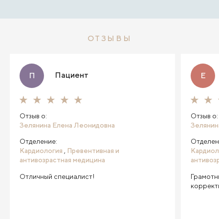
ОТЗЫВЫ
Пациент
П
Е
Отзыв о:
Отзыв о:
Зелянина Елена Леонидовна
Зелянин
Отделение:
Отделен
Кардиология
,
Превентивная и
Кардиол
антивозрастная медицина
антивоз
Отличный специалист!
Грамотны
коррект