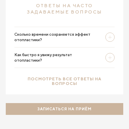
и получилось! Окружающие делали мне
ОТВЕТЫ НА ЧАСТО
комплименты, что стала выглядеть свежее,
даже не догадываясь, что были проведены
ЗАДАВАЕМЫЕ ВОПРОСЫ
такие серьёзные
манипуляции! Отопластикой я тоже очень
довольна! Теперь я могу делать гладкие
пучки и мне красиво! Спасибо!
Сколько времени сохраняется эффект
отопластики?
Как быстро я увижу результат
отопластики?
ПОСМОТРЕТЬ ВСЕ ОТВЕТЫ НА
ВОПРОСЫ
ЗАПИСАТЬСЯ НА ПРИЁМ