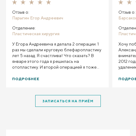
Отзыв о:
Отзыв о:
Парыгин Егор Андреевич
Барсако
Отделение:
Отделен
Пластическая хирургия
Пластич
У Егора Андреевича я делала 2 операции. 1
Хочу по
раз мы сделали круговую блефаропластику
Александ
лет 5 назад. Я счастлива! Что сказать? В
внимател
январе этого года я решилась на
2012 год
отопластику. И второй операцией я тоже
удалени
осталась очень довольна! И в 3 раз, если
девятой
будут показания лет через 15. Конечно же,
операция
ПОДРОБНЕЕ
ПОДРО
выберу Вас, Егор Андреевич! Врача я
следующ
выбирала очень долго и тщательно. Было
работу (
страшно, т. к. во время моей первой
всякий с
ЗАПИСАТЬСЯ НА ПРИЁМ
операции мне было 26 лет. Тогда мне
полгода
казалось, что это так серьёзно! С
результ
возрастом мы меняемся. Мне хотелось, чтоб
вы когда
всё выглядело аккуратно и естественно.
знайте, 
Всю оставшуюся жизнь! Доктор очень
вам очен
внимательный. Учёл все мои пожелания. Так
професс