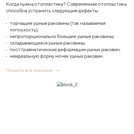
Когда нужна отопластика? Современная отопластика
способна устранить следующие дефекты:
торчащие ушные раковины (так называемая
лопоухость);
непропорционально большие ушные раковины;
складывающиеся ушные раковины;
посттравматические деформации ушных раковин;
неидеальную форму мочек ушных раковин.
Наиболее распространённая операция – это
Показать всё описание
коррекция торчащих ушных раковин, то есть
устранение лопоухости. В ходе вмешательства хирург
моделирует на мягких и хрящевых тканях
анатомически правильную форму ушной раковины.
Отопластика – одна из самых отработанных и
безопасных операций в пластической хирургии,
однако от хирурга требуется мастерство и
скульптурная работа для достижения хорошего
результата.