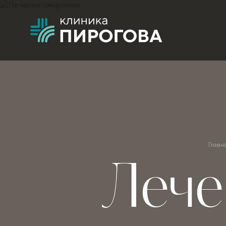
Главн
Лече