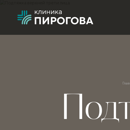
Глав
Подт