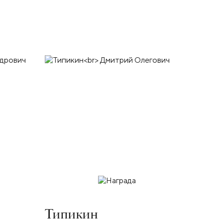
Типикин
Кущ