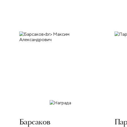
Барсаков
Па