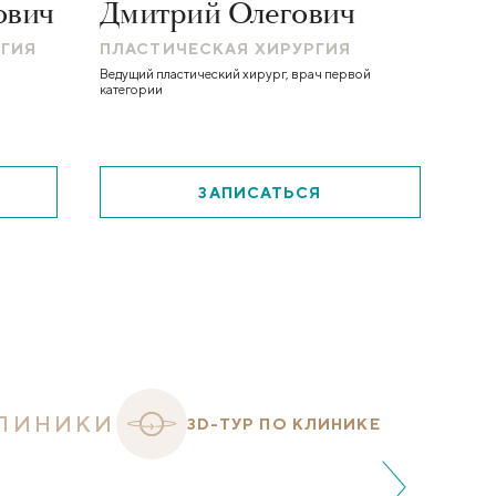
ович
Дмитрий Олегович
Вик
РГИЯ
ПЛАСТИЧЕСКАЯ ХИРУРГИЯ
ПЛАС
Ведущий пластический хирург, врач первой
Ведущий 
категории
квалифик
ЗАПИСАТЬСЯ
ЛИНИКИ
3D-ТУР ПО КЛИНИКЕ