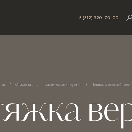
8 (812) 320-70-00
ная
Отделения
Пластическая хирургия
Подтяжка верхней трети
яжка ве