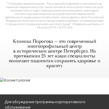
*Обращаем ваше внимание: "Расходы работодателей по договорам на
оказание медицинских услуг, заключенным в пользу работников на срок
не менее одного года с медицинскими организациями, имеющими
соответствующие лицензии на осуществление медицинской
деятельности, выданные в соответствии с законодательством Российской
Федерации, включаются в состав расходов в размере, не превышающем
6 процентов от суммы расходов на оплату труда"; (Федеральный закон от
24 июля 2009 г. N 213-ФЗ)
Клиника Пирогова — это современный
многопрофильный центр
в историческом центре Петербурга. На
протяжении 25 лет наши специалисты
помогают пациентам сохранять здоровье и
красоту
Для обсуждения программы корпоративного
обслуживания