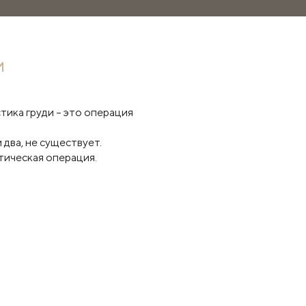
И
тика груди – это операция
 два, не существует.
тическая операция.