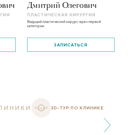
ович
Дмитрий Олегович
Вик
РГИЯ
ПЛАСТИЧЕСКАЯ ХИРУРГИЯ
ПЛАС
Ведущий пластический хирург, врач первой
Ведущий 
категории
квалифик
ЗАПИСАТЬСЯ
ЛИНИКИ
3D-ТУР ПО КЛИНИКЕ