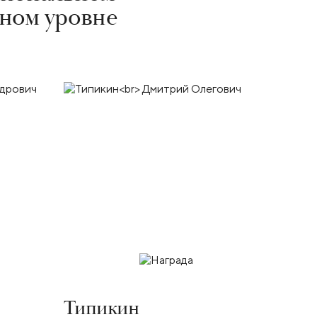
ьном уровне
Типикин
Кущ