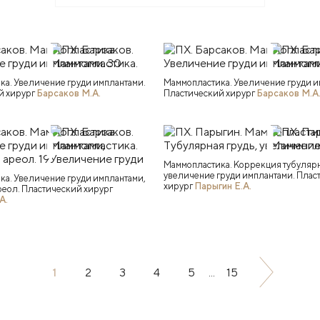
а. Увеличение груди имплантами.
Маммопластика. Увеличение груди и
й хирург
Барсаков М.А.
Пластический хирург
Барсаков М.А
Маммопластика. Коррекция тубулярн
увеличение груди имплантами. Плас
а. Увеличение груди имплантами,
хирург
Парыгин Е.А.
еол. Пластический хирург
А.
1
2
3
4
5
...
15