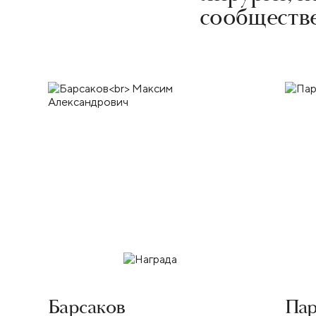
сообществе
Барсаков
Па