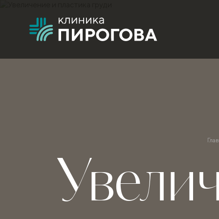
Гла
Увелич