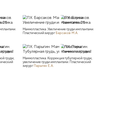
мплантами.
Маммопластика. Увеличение груди имплантами.
.
Пластический хирург
Барсаков М.А.
ой груди,
Маммопластика. Коррекция тубулярной груди,
тический
увеличение груди имплантами. Пластический
хирург
Парыгин Е.А.