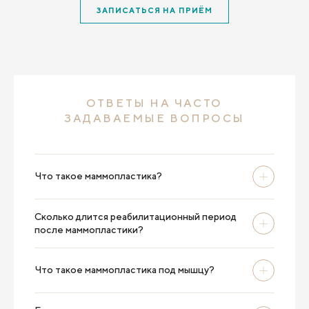
ЗАПИСАТЬСЯ НА ПРИЁМ
Израиль звонила. И вот только Егор
Андреевич откликнулся на мою беду и
помог мне. Не побоялся, а так легко провел
операцию абдоминопластику. Спасибо
большое и низкий Вам поклон. А также
спасибо дружному мед. персоналу и всем
кто помог мне после операции
ОТВЕТЫ НА ЧАСТО
востанавливаться.
ЗАДАВАЕМЫЕ ВОПРОСЫ
Что такое маммопластика?
Сколько длится реабилитационный период
после маммопластики?
Что такое маммопластика под мышцу?