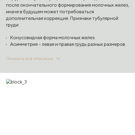
после окончательного формирования молочных желез,
иначе в будущем может потребоваться
дополнительная коррекция. Признаки тубулярной
груди:
Конусовидная форма молочных желез.
Асимметрия – левая и правая грудь разных размеров.
Ареолы и соски растянуты, их размер может быть в
Показать всё описание
два раза больше обычных.
Повышена плотность кожи груди – она плохо
растягивается.
Заметно увеличено расстояние между молочными
железами.
Выраженный птоз груди.
Благодаря достижениям пластической хирургии,
опыту хирургов и современному оборудованию
Клиники Пирогова исправить эстетический
недостаток и получить грудь красивой формы,