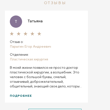
ОТЗЫВЫ
Татьяна
Т
Отзыв о:
Парыгин Егор Андреевич
Отделение:
Пластическая хирургия
В моей жизни появился не просто доктор
пластической хирургии, а волшебник. Это
человек с большой буквы, смелый,
отзывчивый, доброжелательный,
общительный, знающий свое дело, который
выкладывается на все 100. Я приехала с
Новгородской области, с моим огромным
ПОДРОБНЕЕ
фартуком мне везде отказывали, куда я
только не обращалась и в Великий
Новгород, и в Боровичи, и в Москву, даже в