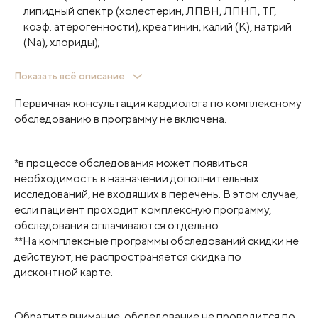
липидный спектр (холестерин, ЛПВН, ЛПНП, ТГ,
коэф. атерогенности), креатинин, калий (К), натрий
(Na), хлориды);
функциональная диагностика (электрокардиография
Показать всё описание
с расшифровкой, эхокардиография, суточное
Первичная консультация кардиолога по комплексному
холтеровское мониторирование ЭКГ (ЭКГ+ АД).
обследованию в программу не включена.
*в процессе обследования может появиться
необходимость в назначении дополнительных
исследований, не входящих в перечень. В этом случае,
если пациент проходит комплексную программу,
обследования оплачиваются отдельно.
**На комплексные программы обследований скидки не
действуют, не распространяется скидка по
дисконтной карте.
Обратите внимание, обследование не проводится по