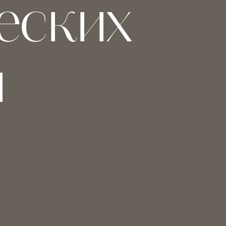
еских
й