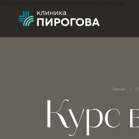
Главная
О
Курс 