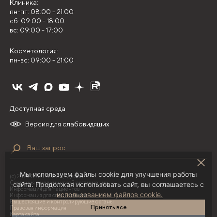
Клиника:
пн-пт: 08:00 - 21:00
сб: 09:00 - 18:00
вс: 09:00 - 17:00
Косметология:
пн-вс: 09:00 - 21:00
Доступная среда
Версия для слабовидящих
Мы используем файлы cookie для улучшения работы
(с) 2026 ООО "НИЛЦ "Деома"
Сведения о медицинской организации
сайта. Продолжая использовать сайт, вы соглашаетесь с
Информация для пациентов
использованием файлов cookie.
Информация для специалистов
Вышестоящие и контролирующие органы
Принять все
Правовая информация
Карта сайта