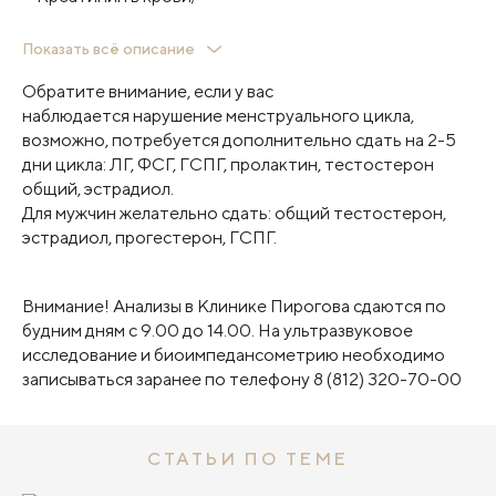
Липидограмма (холестерин общий, ЛПВП, ЛПНП,
Показать всё описание
ЛПОНП,триглицериды, коэффициент
Обратите внимание, если у вас
атерогенности);
наблюдается нарушение менструального цикла,
Инсулин;
возможно, потребуется дополнительно сдать на 2-5
Гликозилированный гемоглобин (HbA1) (кровь c
дни цикла: ЛГ, ФСГ, ГСПГ, пролактин, тестостерон
ЭДТА);
общий, эстрадиол.
Свободный Т3, Свободный Т4, ТТГ;
Для мужчин желательно сдать: общий тестостерон,
Антитела к тиреоидной пероксидазе ( АТ к ТПО);
эстрадиол, прогестерон, ГСПГ.
Антитела к тиреоглобулину (АТ-ТГ);
Ферритин;
25-OH витамин D (D2+D3);
Внимание! Анализы в Клинике Пирогова сдаются по
Щелочная фосфатаза;
будним дням с 9.00 до 14.00. На ультразвуковое
Хромато-масс-спектрометрия микробных маркеров
исследование и биоимпедансометрию необходимо
(ХМС) - исследование крови
записываться заранее по телефону 8 (812) 320-70-00
УЗИ органов брюшной полости (печень, желчный
пузырь, поджелудочная железа, селезенка);
УЗИ щитовидной железы
Биоимпедансометрия
СТАТЬИ ПО ТЕМЕ