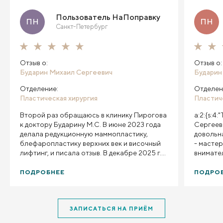
Пользователь НаПоправку
ПН
ПН
Санкт-Петербург
Отзыв о:
Отзыв о:
Бударин Михаил Сергеевич
Бударин
Отделение:
Отделен
Пластическая хирургия
Пластич
Второй раз обращаюсь в клинику Пирогова
a:2:{s:4
к доктору Бударину М.С. В июне 2023 года
Сергеев
делала редукционную маммопластику,
довольна
блефаропластику верхних век и височный
- мастер
лифтинг, и писала отзыв. В декабре 2025 г.
внимате
решила сделать абдоминопластику с
всегда н
липосакцией. Меня беспокоил и доставлял
превзош
ПОДРОБНЕЕ
ПОДРО
огромный дискомфорт внешний вид моего
живота. Я выглядела ужасно, хотела скорее
избавиться от этого негатива. Приём
ЗАПИСАТЬСЯ НА ПРИЁМ
прошёл отлично, назначили дату операции в
удобный для меня день, купила