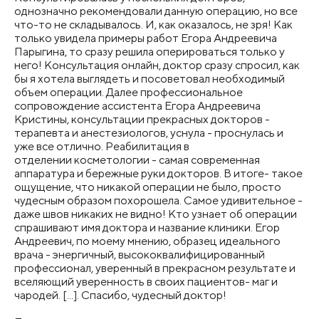
однозначно рекомендовали данную операцию, но все
что-то не складывалось. И, как оказалось, не зря! Как
только увидела примеры работ Егора Андреевича
Парыгина, то сразу решила оперироваться только у
него! Консультация онлайн, доктор сразу спросил, как
бы я хотела выглядеть и посоветовал необходимый
объем операции. Далее профессиональное
сопровождение ассистента Егора Андреевича
Кристины, консультации прекрасных докторов -
терапевта и анестезиологов, уснула - проснулась и
уже все отлично. Реабилитация в
отделении
косметологии
​ - самая современная
аппаратура и бережные руки докторов. В итоге- такое
ощущение, что никакой операции не было, просто
чудесным образом похорошела. Самое удивительное -
даже швов никаких не видно! Кто узнает об операции
спрашивают имя доктора и название клиники. Егор
Андреевич, по моему мнению, образец идеального
врача - энергичный, высококвалифицированный
профессионал, уверенный в прекрасном результате и
вселяющий уверенность в своих пациентов- маг и
чародей. [...]. Спасибо, чудесный доктор!