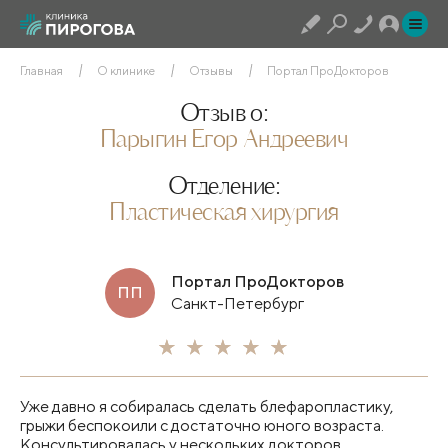
Главная
О клинике
Отзывы
Портал ПроДокторов
Отзыв о:
Парыгин Егор Андреевич
Отделение:
Пластическая хирургия
Портал ПроДокторов
ПП
Санкт-Петербург
Уже давно я собиралась сделать
блефаропластику
​,
грыжи беспокоили с достаточно юного возраста.
Консультировалась у нескольких докторов,