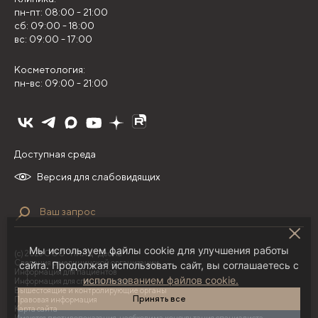
пн-пт: 08:00 - 21:00
сб: 09:00 - 18:00
вс: 09:00 - 17:00
Косметология:
пн-вс: 09:00 - 21:00
Доступная среда
Версия для слабовидящих
Мы используем файлы cookie для улучшения работы
(с) 2026 ООО "НИЛЦ "Деома"
Сведения о медицинской организации
сайта. Продолжая использовать сайт, вы соглашаетесь с
Информация для пациентов
использованием файлов cookie.
Информация для специалистов
Вышестоящие и контролирующие органы
Принять все
Правовая информация
Карта сайта
Имеются противопоказания, необходима консультация специалиста