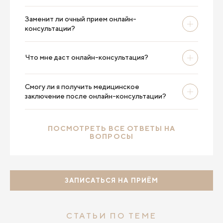
"Потерпи
свои мес
Заменит ли очный прием онлайн-
будто вс
консультации?
свежо, а
сделала
благодар
Что мне даст онлайн-консультация?
спасибо,
было бы
Смогу ли я получить медицинское
заключение после онлайн-консультации?
ПОСМОТРЕТЬ ВСЕ ОТВЕТЫ НА
ВОПРОСЫ
ЗАПИСАТЬСЯ НА ПРИЁМ
СТАТЬИ ПО ТЕМЕ