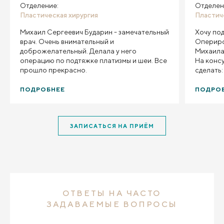
Отделение:
Отделен
Пластическая хирургия
Пластич
Михаил Сергеевич Бударин - замечательный
Хочу по
врач. Очень внимательный и
Опериро
доброжелательный. Делала у него
Михаила
операцию по подтяжке платизмы и шеи. Все
На конс
прошло прекрасно.
сделать
височны
платизмо
ПОДРОБНЕЕ
ПОДРО
Восстан
смотрела
сравнива
ЗАПИСАТЬСЯ НА ПРИЁМ
процесс
возраст 
женщины
более с
восстан
того же
месяца, 
ОТВЕТЫ НА ЧАСТО
думают, 
понял, н
ЗАДАВАЕМЫЕ ВОПРОСЫ
всего э
поддерж