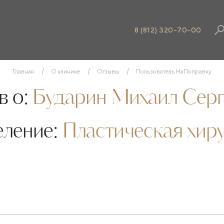
8 (812) 320-70-00
Главная
О клинике
Отзывы
Пользователь НаПоправку
 о:
Бударин Михаил Серг
еление:
Пластическая хир