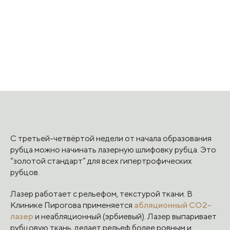
С третьей-четвёртой недели от начала образования
рубца можно начинать лазерную шлифовку рубца. Это
“золотой стандарт” для всех гипертрофических
рубцов.
Лазер работает с рельефом, текстурой ткани. В
Клинике Пирогова применяется
абляционный СО2-
лазер
и неабляционный (эрбиевый). Лазер выпаривает
рубцовую ткань, делает рельеф более ровным и