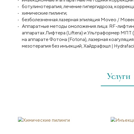
ботулинотерапия, лечение гипергидроза, коррек
химические пилинги;
безболезненная лазерная эпиляция Moveo / Мове
Аппаратные методы омоложения лица: RF-лифтинг 
аппаратах Лифтера (Liftera) и Ультраформер МПТ 
на аппарате Фотона (Fotona), лазерная коагуляци
мезотерапия без инъекций, Хайдрафэшл | Hydrafacia
Услуги