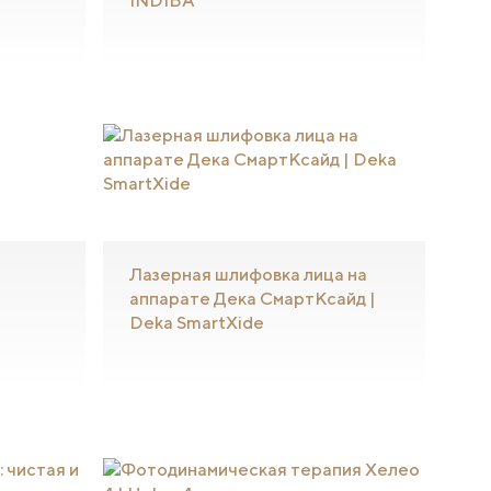
INDIBA
Лазерная шлифовка лица на
аппарате Дека СмартКсайд |
Deka SmartXide