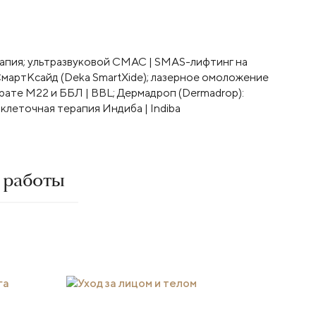
рапия; ультразвуковой СМАС | SMAS-лифтинг на
 СмартКсайд (Deka SmartXide); лазерное омоложение
арате М22 и ББЛ | BBL; Дермадроп (Dermadrop):
 клеточная терапия Индиба | Indiba
 работы