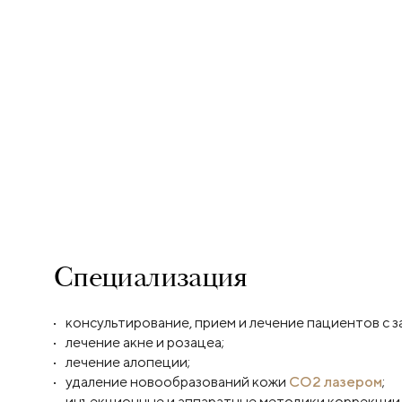
Специализация
консультирование, прием и лечение пациентов с з
лечение акне и розацеа;
лечение алопеции;
удаление новообразований кожи
СО2 лазером
;
инъекционные и аппаратные методики коррекции 