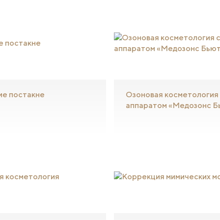
ие постакне
Озоновая косметология
аппаратом «Медозонс Б