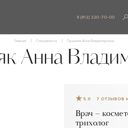
8 (812) 320-70-00
Главная
Специалисты
Пришляк Анна Владимировна
к Анна Влади
5.0
7 ОТЗЫВОВ 
Врач – космет
трихолог