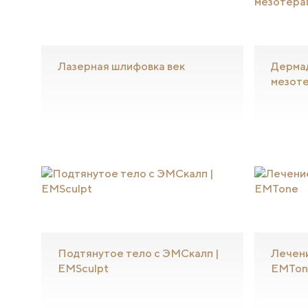
Лазерная шлифовка век
Дермад
мезоте
Подтянутое тело с ЭМСкалп |
Лечен
EMSculpt
EMTon