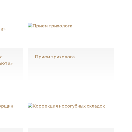
 с
Прием трихолога
ьюти»