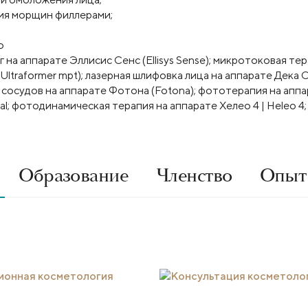
ция морщин филлерами;
о
на аппарате Эллисис Сенс (Ellisys Sense); микротоковая те
(Ultraformer mpt); лазерная шлифовка лица на аппарате Дека
я сосудов на аппарате Фотона (Fotona); фототерапия на апп
l; фотодинамическая терапия на аппарате Хелео 4 | Heleo 4;
Образование
Членство
Опыт