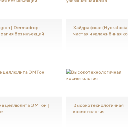
роп | Dermadrop:
Хайдрафэшл (Hydrafacial
рапия без инъекций
чистая и увлажнённая к
ие целлюлита ЭМТон |
Высокотехнологичная
e
косметология