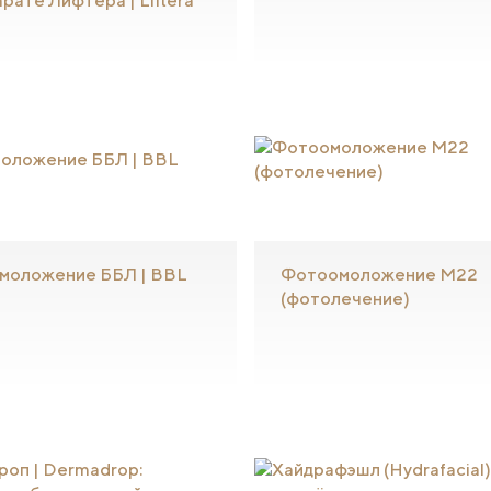
арате Лифтера | Liftera
моложение ББЛ | BBL
Фотоомоложение М22
(фотолечение)