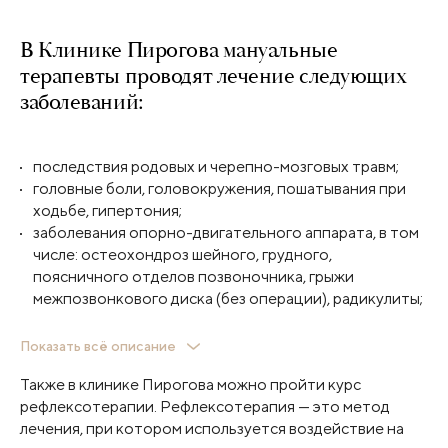
В Клинике Пирогова мануальные
терапевты проводят лечение следующих
заболеваний:
последствия родовых и черепно-мозговых травм;
головные боли, головокружения, пошатывания при
ходьбе, гипертония;
заболевания опорно-двигательного аппарата, в том
числе: остеохондроз шейного, грудного,
поясничного отделов позвоночника, грыжи
межпозвонкового диска (без операции), радикулиты;
межреберная невралгия;
Показать всё описание
онемение рук и ног;
Также в клинике Пирогова можно пройти курс
нарушения осанки и сколиозы;
рефлексотерапии. Рефлексотерапия — это метод
артрозы и артриты;
лечения, при котором используется воздействие на
заболевания внутренних органов;