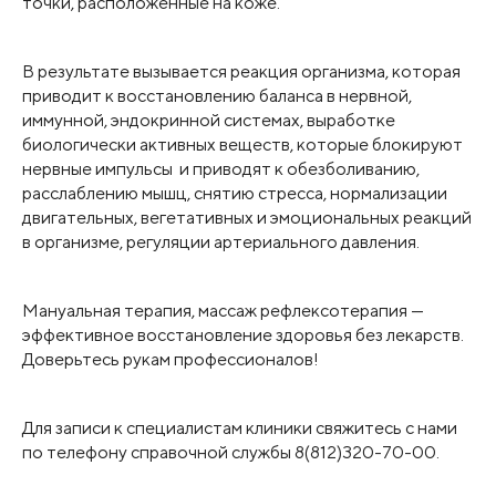
точки, расположенные на коже.
половые расстройства;
некоторые виды бесплодия;
синдром хронической усталости.
В результате вызывается реакция организма, которая
приводит к восстановлению баланса в нервной,
иммунной, эндокринной системах, выработке
биологически активных веществ, которые блокируют
нервные импульсы и приводят к обезболиванию,
расслаблению мышц, снятию стресса, нормализации
двигательных, вегетативных и эмоциональных реакций
в организме, регуляции артериального давления.
Мануальная терапия, массаж рефлексотерапия —
эффективное восстановление здоровья без лекарств.
Доверьтесь рукам профессионалов!
Для записи к специалистам клиники свяжитесь с нами
по телефону справочной службы 8(812)320-70-00.