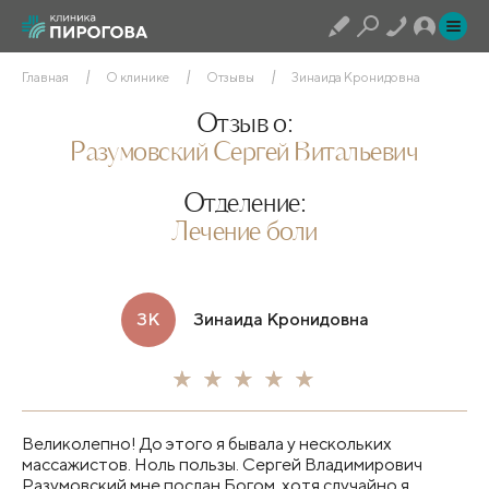
Главная
О клинике
Отзывы
Зинаида Кронидовна
Отзыв о:
Разумовский Сергей Витальевич
Отделение:
Лечение боли
ЗК
Зинаида Кронидовна
Великолепно! До этого я бывала у нескольких
массажистов. Ноль пользы. Сергей Владимирович
Разумовский мне послан Богом, хотя случайно я