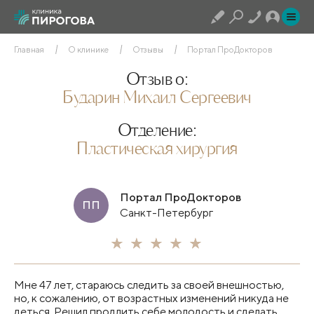
Главная
О клинике
Отзывы
Портал ПроДокторов
Отзыв о:
Бударин Михаил Сергеевич
Отделение:
Пластическая хирургия
Портал ПроДокторов
ПП
Санкт-Петербург
Мне 47 лет, стараюсь следить за своей внешностью,
но, к сожалению, от возрастных изменений никуда не
деться. Решил продлить себе молодость и сделать