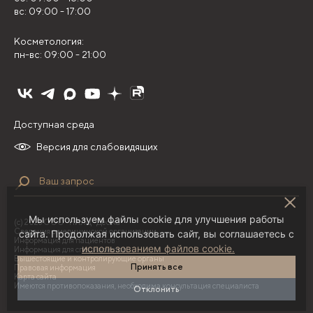
вс: 09:00 - 17:00
Косметология:
пн-вс: 09:00 - 21:00
Доступная среда
Версия для слабовидящих
Мы используем файлы cookie для улучшения работы
(с) 2026 ООО "НИЛЦ "Деома"
Сведения о медицинской организации
сайта. Продолжая использовать сайт, вы соглашаетесь с
Информация для пациентов
использованием файлов cookie.
Информация для специалистов
Вышестоящие и контролирующие органы
Принять все
Правовая информация
Карта сайта
Имеются противопоказания, необходима консультация специалиста
Отклонить