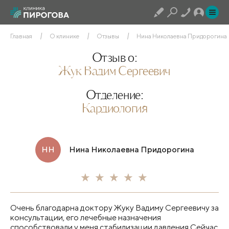
Главная
О клинике
Отзывы
Нина Николаевна Придорогина
Отзыв о:
Жук Вадим Сергеевич
Отделение:
Кардиология
НН
Нина Николаевна Придорогина
Очень благодарна доктору Жуку Вадиму Сергеевичу за
консультации, его лечебные назначения
способствовали у меня стабилизации давления.Сейчас