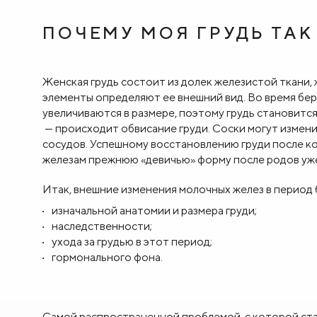
ПОЧЕМУ МОЯ ГРУДЬ ТА
Женская грудь состоит из долек железистой ткани,
элементы определяют ее внешний вид. Во время бе
увеличиваются в размере, поэтому грудь становится 
— происходит обвисание груди. Соски могут изменит
сосудов. Успешному восстановлению груди после к
железам прежнюю «девичью» форму после родов уж
Итак, внешние изменения молочных желез в период 
изначальной анатомии и размера груди;
наследственности;
ухода за грудью в этот период;
гормонального фона.
Самой распространенной проблемой, с которой стал