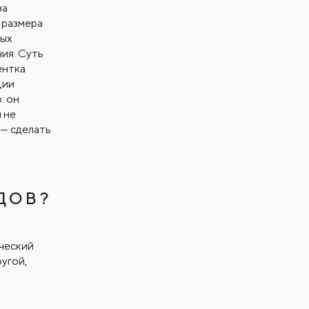
за
 размера
рых
ия. Суть
ентка
ции
: он
 не
 — сделать
ДОВ?
ический
ругой,