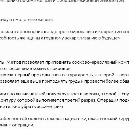
еньшению объема железы и фиброзно-жировой инволюции;
сируют молочные железы.
но или в дополнение к эндопротезированию и коррекции со
особность женщины к грудному вскармливанию в будущем.
олы. Метод позволяет приподнять сосково-ареолярный ком
уется иссечение кожных покровов.
азреза: первый проходит по контуру ареолы, а второй — вер
позволяет еще выше приподнять грудь и провести более об
ходит по линии нижней полуокружности ареолы, второй — сп
 контуру которой выполняется третий разрез. Операция под
нительно убрать ассиметрию.
собенностей молочных желез пациентки, пластический хирур
риант операции.