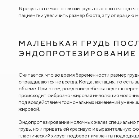
В результате мастопексии грудь становится подтян
пациентки увеличить размер бюста, эту операцию 
МАЛЕНЬКАЯ ГРУДЬ ПОСЛ
ЭНДОПРОТЕЗИРОВАНИЕ
Считается, что во время беременности размер груд
оправдываются не всегда. Когда лактация, то есть 
объеме. При этом, рождение ребенка ведет к перес
происходит фиброзно-жировая инволюция молочных 
под воздействием гормональных изменений уменьша
жировой.
Эндопротезирование молочных желез специально
грудь, но и придать ей красивую и выразительную ф
пластический хирург подберет импланты подходяще