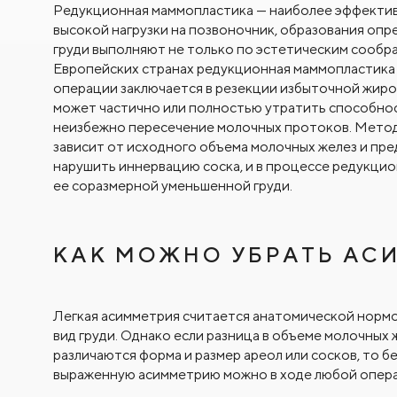
Редукционная маммопластика — наиболее эффективн
высокой нагрузки на позвоночник, образования оп
груди выполняют не только по эстетическим сообр
Европейских странах редукционная маммопластика 
операции заключается в резекции избыточной жиров
может частично или полностью утратить способнос
неизбежно пересечение молочных протоков. Метод
зависит от исходного объема молочных желез и пре
нарушить иннервацию соска, и в процессе редукци
ее соразмерной уменьшенной груди.
КАК МОЖНО УБРАТЬ АС
Легкая асимметрия считается анатомической нормой
вид груди. Однако если разница в объеме молочных ж
различаются форма и размер ареол или сосков, то б
выраженную асимметрию можно в ходе любой операц