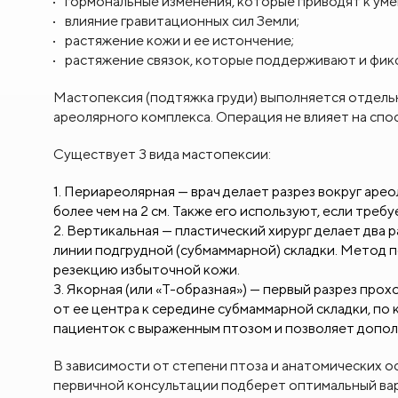
гормональные изменения, которые приводят к ум
влияние гравитационных сил Земли;
растяжение кожи и ее истончение;
растяжение связок, которые поддерживают и фик
Мастопексия (подтяжка груди) выполняется отдель
ареолярного комплекса. Операция не влияет на сп
Существует 3 вида мастопексии:
Периареолярная — врач делает разрез вокруг аре
более чем на 2 см. Также его используют, если треб
Вертикальная — пластический хирург делает два р
линии подгрудной (субмаммарной) складки. Метод 
резекцию избыточной кожи.
Якорная (или «Т-образная») — первый разрез про
от ее центра к середине субмаммарной складки, по
пациенток с выраженным птозом и позволяет допол
В зависимости от степени птоза и анатомических о
первичной консультации подберет оптимальный ва