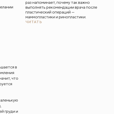
раз напоминает, почему так важно
желании
выполнять рекомендации врача после
пластический операций —
маммопластики и ринопластики.
ЧИТАТЬ
ьшается в
рмления
значит, что
руется
маленькую
,
й груди и