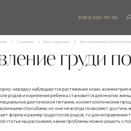
8 (812) 320-70-00
вная
О клинике
Блог о здоровье
Восстановление груди после р
ление груди п
рму: нередко наблюдаются растяжение кожи, асимметрия и
после родов и кормления ребенка становится для многих жен
 специальное диетическое питание, косметологические про
азличными способами, но они не всегда позволяют достичь 
ает форма и размер груди после родов, то для исправления т
той статье мы расскажем, какие проблемы можно решить с 