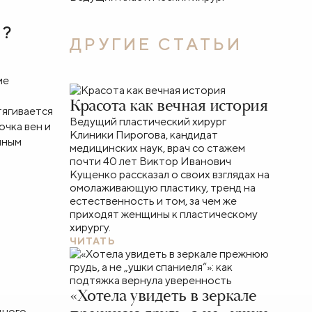
В?
ДРУГИЕ СТАТЬИ
ие
Красота как вечная история
тягивается
Ведущий пластический хирург
очка вен и
Клиники Пирогова, кандидат
чным
медицинских наук, врач со стажем
почти 40 лет Виктор Иванович
Кущенко рассказал о своих взглядах на
омолаживающую пластику, тренд на
естественность и том, за чем же
приходят женщины к пластическому
хирургу.
ЧИТАТЬ
«Хотела увидеть в зеркале
дного