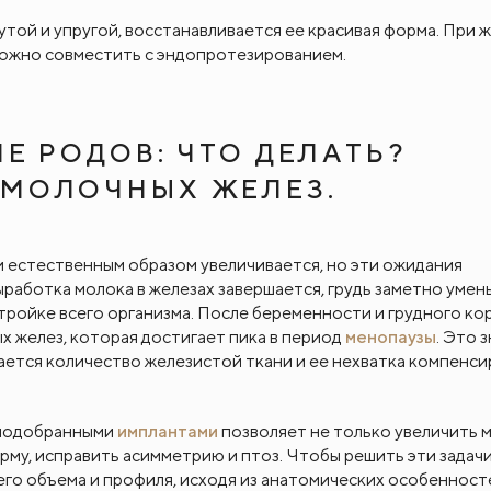
утой и упругой, восстанавливается ее красивая форма. При 
можно совместить с эндопротезированием.
Е РОДОВ: ЧТО ДЕЛАТЬ?
 МОЛОЧНЫХ ЖЕЛЕЗ.
и естественным образом увеличивается, но эти ожидания
выработка молока в железах завершается, грудь заметно умен
тройке всего организма. После беременности и грудного ко
желез, которая достигает пика в период
менопаузы
. Это 
ется количество железистой ткани и ее нехватка компенси
 подобранными
имплантами
позволяет не только увеличить 
орму, исправить асимметрию и птоз. Чтобы решить эти задачи
го объема и профиля, исходя из анатомических особенносте