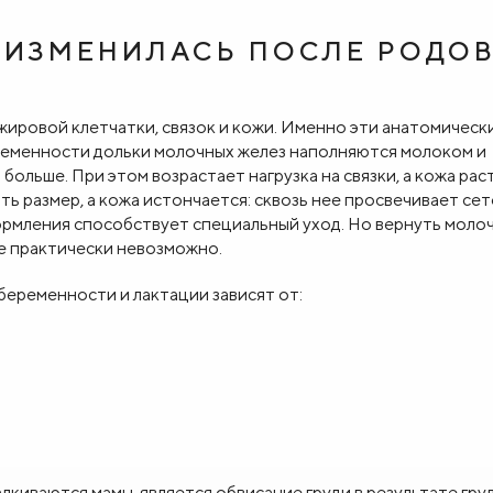
К ИЗМЕНИЛАСЬ ПОСЛЕ РОДО
 жировой клетчатки, связок и кожи. Именно эти анатомическ
ременности дольки молочных желез наполняются молоком и
больше. При этом возрастает нагрузка на связки, а кожа рас
ь размер, а кожа истончается: сквозь нее просвечивает сет
ормления способствует специальный уход. Но вернуть моло
е практически невозможно.
беременности и лактации зависят от:
киваются мамы, является обвисание груди в результате гру