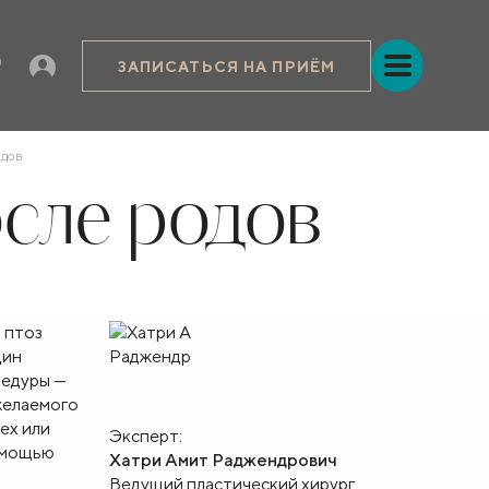
ЗАПИСАТЬСЯ НА ПРИЁМ
одов
осле родов
 птоз
щин
цедуры —
желаемого
ех или
Эксперт:
помощью
Хатри Амит Раджендрович
Ведущий пластический хирург