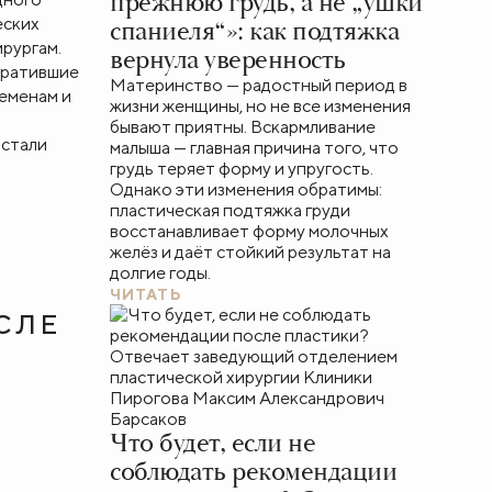
прежнюю грудь, а не „ушки
еских
спаниеля“»: как подтяжка
ирургам.
вернула уверенность
тратившие
Материнство — радостный период в
ременам и
жизни женщины, но не все изменения
бывают приятны. Вскармливание
 стали
малыша — главная причина того, что
грудь теряет форму и упругость.
Однако эти изменения обратимы:
пластическая подтяжка груди
восстанавливает форму молочных
желёз и даёт стойкий результат на
долгие годы.
ЧИТАТЬ
СЛЕ
Что будет, если не
соблюдать рекомендации