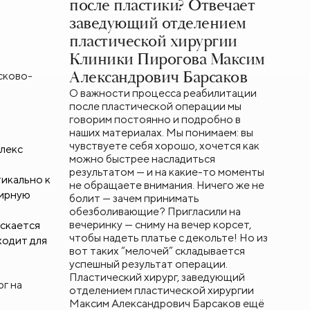
после пластики? Отвечает
заведующий отделением
пластической хирургии
Клиники Пирогова Максим
Александрович Барсаков
сково-
О важности процесса реабилитации
после пластической операции мы
говорим постоянно и подробно в
наших материалах. Мы понимаем: вы
чувствуете себя хорошо, хочется как
плекс
можно быстрее насладиться
результатом — и на какие-то моменты
тикально к
не обращаете внимания. Ничего же не
ширную
болит — зачем принимать
обезболивающие? Пригласили на
вечеринку — сниму на вечер корсет,
ускается
чтобы надеть платье с декольте! Но из
ходит для
вот таких “мелочей” складывается
успешный результат операции.
Пластический хирург, заведующий
г на
отделением пластической хирургии
Максим Александрович Барсаков ещё