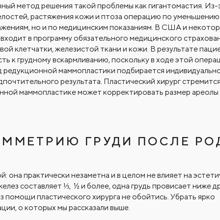
ый метод решения такой проблемы как гигантомастия. Из-
релостей, растяжения кожи и птоза операцию по уменьшению
ажениям, но и по медицинским показаниям. В США и некото
входит в программу обязательного медицинского страхован
ой клетчатки, железистой ткани и кожи. В результате паци
ть к грудному вскармливанию, поскольку в ходе этой опера
 редукционной маммопластики подбирается индивидуально
дпочтительного результата. Пластический хирург стремится
онной маммопластике может корректировать размер ареолы
ИММЕТРИЮ ГРУДИ ПОСЛЕ РО
: она практически незаметна и в целом не влияет на эстет
елез составляет ⅓, ½ и более, одна грудь провисает ниже д
ез помощи пластического хирурга не обойтись. Убрать ярко
ии, о которых мы рассказали выше.