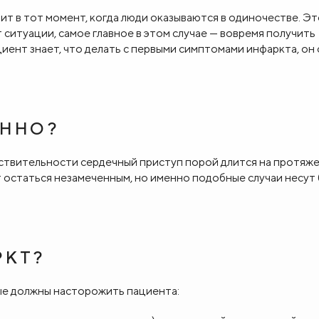
т в тот момент, когда люди оказываются в одиночестве. Э
т ситуации, самое главное в этом случае — вовремя получить
ент знает, что делать с первыми симптомами инфаркта, он
ЕННО?
ствительности сердечный приступ порой длится на протяже
т остаться незамеченным, но именно подобные случаи несут
РКТ?
ые должны насторожить пациента: