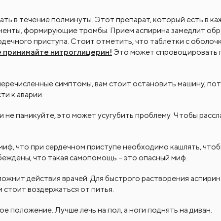
ать в течение полминуты. Этот препарат, который есть в к
ненты, формирующие тромбы. Прием аспирина замедлит об
ердечного приступа. Стоит отметить, что таблетки с оболоч
 принимайте нитроглицерин!
Это может спровоцировать
перечисленные симптомы, вам стоит остановить машину, по
и к аварии.
и не паникуйте, это может усугубить проблему. Чтобы рассл
миф, что при сердечном приступе необходимо кашлять, что
беждены, что такая самопомощь – это опасный миф.
ложнит действия врачей. Для быстрого растворения аспири
и стоит воздержаться от питья.
ное положение
. Лучше лечь на пол, а ноги поднять на диван.