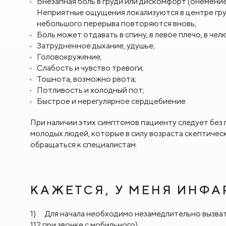
Внезапная боль в груди или дискомфорт (онемение
Неприятные ощущения локализуются в центре груд
небольшого перерыва повторяются вновь;
Боль может отдавать в спину, в левое плечо, в чел
Затрудненное дыхание, удушье;
Головокружение;
Слабость и чувство тревоги;
Тошнота, возможно рвота;
Потливость и холодный пот;
Быстрое и нерегулярное сердцебиение
При наличии этих симптомов пациенту следует без
молодых людей, которые в силу возраста скептичес
обращаться к специалистам.
КАЖЕТСЯ, У МЕНЯ ИНФАР
1) Для начала необходимо
незамедлительно
вызва
112 при звонке с мобильного).