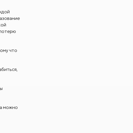
в группу риска попадают мужчины от
аждой
35 лет.
разование
кой
 потерю
тому что
абиться,
бы
на можно