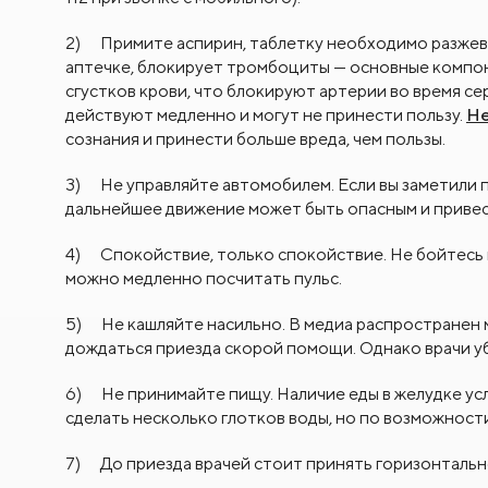
2) Примите
аспирин
, таблетку необходимо разжев
аптечке, блокирует тромбоциты — основные компо
сгустков крови, что блокируют артерии во время с
действуют медленно и могут не принести пользу.
Не
сознания и принести больше вреда, чем пользы.
3)
Не управляйте автомобилем.
Если вы заметили 
дальнейшее движение может быть опасным и привест
4)
Спокойствие, только спокойствие.
Не бойтесь 
можно медленно посчитать пульс.
5) Не кашляйте насильно. В медиа распространен 
дождаться приезда скорой помощи. Однако врачи у
6)
Не принимайте пищу.
Наличие еды в желудке ус
сделать несколько глотков воды, но по возможност
7) До приезда врачей стоит принять
горизонталь