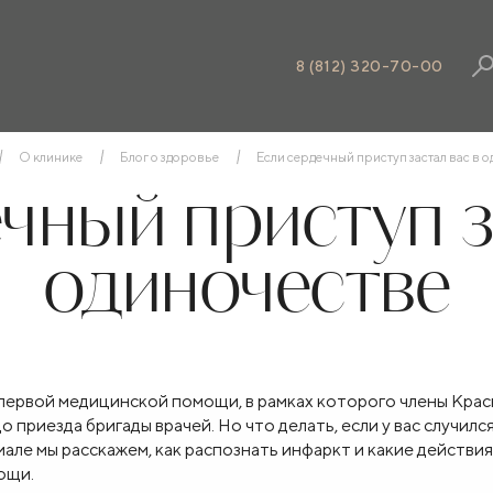
8 (812) 320-70-00
О клинике
Блог о здоровье
Если сердечный приступ застал вас в 
чный приступ з
одиночестве
 первой медицинской помощи, в рамках которого члены Кра
о приезда бригады врачей. Но что делать, если у вас случилс
але мы расскажем, как распознать инфаркт и какие действия
ощи.