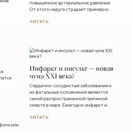
знак.
повышенное артериальное давление.
От этого недуга страдает примерно
каждый третий зрелый человек в мире.
ЧИТАТЬ
При этом не все пациенты знают о
том, что давление в их сосудах
отличается от нормы: заболевание
может долгое время оставаться
незамеченным, протекая без явного
дискомфорта.
Инфаркт и инсульт — новая
ся
чума XXI века?
пятся
Сердечно-сосудистые заболевания и
их фатальные осложнения являются
самой распространенной причиной
смерти в мире. Ежегодно инфаркт и
инсульт уносит жизни более 17
ЧИТАТЬ
миллионов человек. При этом
врачебная практика говорит о
фона или
неутешительной статистике: все чаще