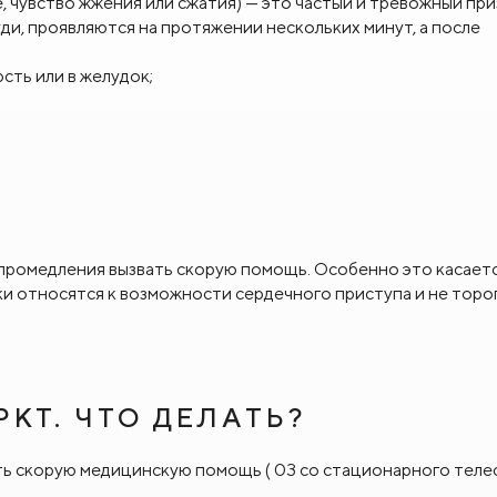
, чувство жжения или сжатия) — это частый и тревожный при
и, проявляются на протяжении нескольких минут, а после
юсть или в желудок;
 промедления вызвать скорую помощь. Особенно это касает
ки относятся к возможности сердечного приступа и не торо
КТ. ЧТО ДЕЛАТЬ?
ть скорую медицинскую помощь ( 03 со стационарного теле