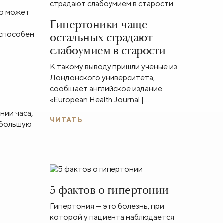
то может
Гипертоники чаще
 способен
остальных страдают
слабоумием в старости
К такому выводу пришли ученые из
Лондонского университета,
сообщает английское издание
«European Health Journal |
Европейский журнал о здоровье».
нии часа,
ЧИТАТЬ
Исследования показали, что
 большую
повышенное давление у пациентов
среднего возраста приводит к
изменению структур головного мозга,
что грозит риском развития деменции
в старости.
5 фактов о гипертонии
Гипертония — это болезнь, при
которой у пациента наблюдается