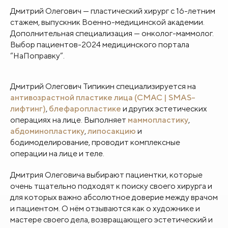
Дмитрий Олегович — пластический хирург с 16-летним
стажем, выпускник Военно-медицинской академии.
Дополнительная специализация — онколог-маммолог.
Выбор пациентов-2024 медицинского портала
“НаПоправку”.
Дмитрий Олегович Типикин специализируется на
антивозрастной пластике лица (СМАС | SMAS-
лифтинг)
,
блефаропластике
и других эстетических
операциях на лице. Выполняет
маммопластику
,
абдоминопластику
,
липосакцию
и
бодимоделирование, проводит комплексные
операции на лице и теле.
Дмитрия Олеговича выбирают пациентки, которые
очень тщательно подходят к поиску своего хирурга и
для которых важно абсолютное доверие между врачом
и пациентом. О нём отзываются как о художнике и
мастере своего дела, возвращающего эстетический и