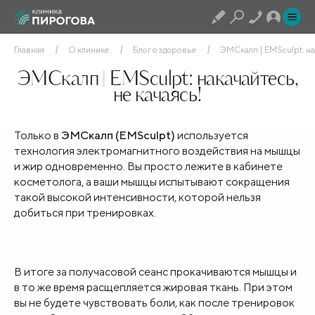
Главная
О клинике
Блог о здоровье
ЭМСкалп | EMSculpt: нак
ЭМСкалп | EMSculpt: накачайтесь,
не качаясь!
Только в
ЭМСкалп (EMSculpt)
используется
технология электромагнитного воздействия на мышцы
и жир одновременно. Вы просто лежите в кабинете
косметолога, а ваши мышцы испытывают сокращения
такой высокой интенсивности, которой нельзя
добиться при тренировках.
В итоге за получасовой сеанс прокачиваются мышцы и
в то же время расщепляется жировая ткань. При этом
вы не будете чувствовать боли, как после тренировок