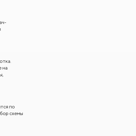
ач-
ы
отка.
е на
ы,
тся по
ыбор схемы