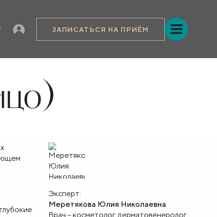
ЗАПИСАТЬСЯ НА ПРИЁМ
ицо)
ых
вающем
Эксперт:
Меретякова Юлия Николаевна
 глубокие
Врач – косметолог, дерматовенеролог