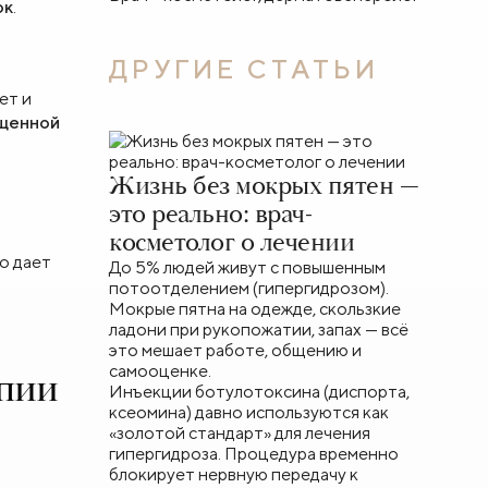
ок
.
ДРУГИЕ СТАТЬИ
ет и
ащенной
Жизнь без мокрых пятен —
это реально: врач-
косметолог о лечении
о дает
До 5% людей живут с повышенным
потоотделением (гипергидрозом).
Мокрые пятна на одежде, скользкие
ладони при рукопожатии, запах — всё
это мешает работе, общению и
самооценке.
апии
Инъекции ботулотоксина (диспорта,
ксеомина) давно используются как
«золотой стандарт» для лечения
гипергидроза. Процедура временно
блокирует нервную передачу к