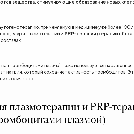
ются вещества, стимулирующие образование новых клет
утогемотерапию, применяемую в медицине уже более 100 л
 процедуры плазмотерапии и
PRP-терапии (терапии обог
 составах.
щенная тромбоцитами плазма) тоже используется насыщенная
рат натрия, который сохраняет активность тромбоцитов. Эт
 их количество.
ия плазмотерапии и PRP-тер
тромбоцитами плазмой)