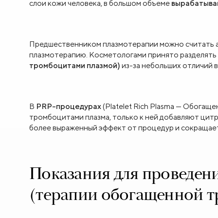
слои кожи человека, в большом объеме
вырабатыва
Предшественником плазмотерапии можно считать а
плазмотерапию. Косметологами принято разделять
тромбоцитами плазмой)
из-за небольших отличий в
В
PRP-процедурах
(Platelet Rich Plasma — Обога
тромбоцитами плазма, только к ней добавляют цит
более выраженный эффект от процедур и сокращает
Показания для проведен
(терапии обогащенной 