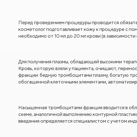
Перед проведением процедуры проводится обязател
косметолог подготавливает кожу к процедуре с п
необходимо от 10 мл до 20 мл крови (в зависимости 
Для получения плазмы, обладающей высокими терап
Кровь, которую взяли у пациента, очищают, перенос
фракции: бедную тромбоцитами плазму, богатую тр
обогащенной клеточными элементами, автоматизиро
Насыщенная тромбоцитами фракция вводится в обл
схеме, аналогичной выполнению контурной пластики
введения определяется специалистом с учетом инд