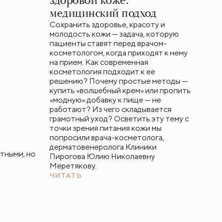
здоровой коже:
медицинский подход
Сохранить здоровье, красоту и
молодость кожи — задача, которую
пациенты ставят перед врачом-
косметологом, когда приходят к нему
на прием. Как современная
косметология подходит к ее
решению? Почему простые методы —
купить «волшебный крем» или пропить
«модную» добавку к пище — не
работают? Из чего складывается
грамотный уход? Осветить эту тему с
точки зрения питания кожи мы
попросили врача-косметолога,
дерматовенеролога Клиники
тными, но
Пирогова Юлию Николаевну
Меретякову.
ЧИТАТЬ