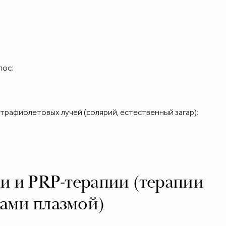
лос;
трафиолетовых лучей (солярий, естественный загар);
и и PRP-терапии (терапии
ами плазмой)