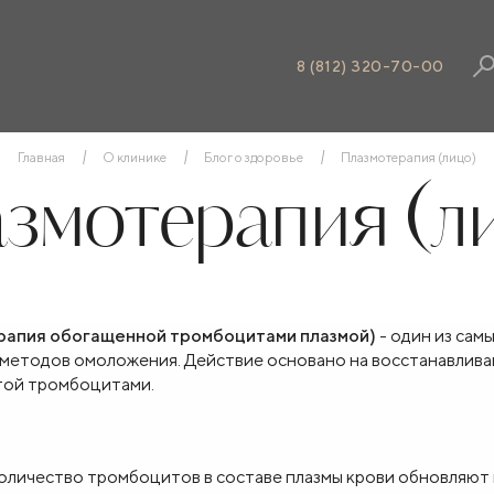
8 (812) 320-70-00
Главная
О клинике
Блог о здоровье
Плазмотерапия (лицо)
змотерапия (л
терапия обогащенной тромбоцитами плазмой)
- один из сам
х методов омоложения. Действие основано на восстанавли
атой тромбоцитами.
оличество тромбоцитов в составе плазмы крови обновляют