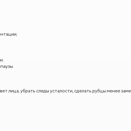
ентации;
и;
паузы.
т лица, убрать следы усталости, сделать рубцы менее заме