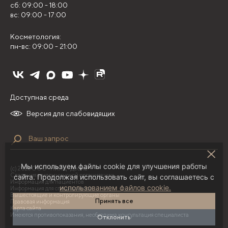
сб: 09:00 - 18:00
вс: 09:00 - 17:00
Косметология:
пн-вс: 09:00 - 21:00
Доступная среда
Версия для слабовидящих
Мы используем файлы cookie для улучшения работы
(с) 2026 ООО "НИЛЦ "Деома"
Сведения о медицинской организации
сайта. Продолжая использовать сайт, вы соглашаетесь с
Информация для пациентов
использованием файлов cookie.
Информация для специалистов
Вышестоящие и контролирующие органы
Принять все
Правовая информация
Карта сайта
Имеются противопоказания, необходима консультация специалиста
Отклонить