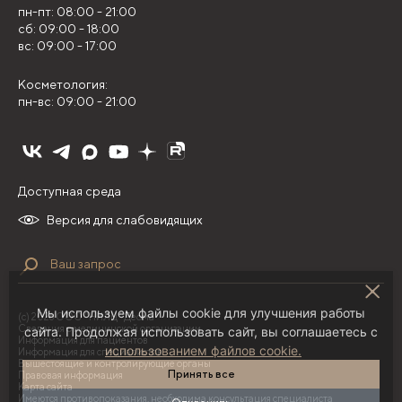
пн-пт: 08:00 - 21:00
сб: 09:00 - 18:00
вс: 09:00 - 17:00
Косметология:
пн-вс: 09:00 - 21:00
Доступная среда
Версия для слабовидящих
Мы используем файлы cookie для улучшения работы
(с) 2026 ООО "НИЛЦ "Деома"
Сведения о медицинской организации
сайта. Продолжая использовать сайт, вы соглашаетесь с
Информация для пациентов
использованием файлов cookie.
Информация для специалистов
Вышестоящие и контролирующие органы
Принять все
Правовая информация
Карта сайта
Имеются противопоказания, необходима консультация специалиста