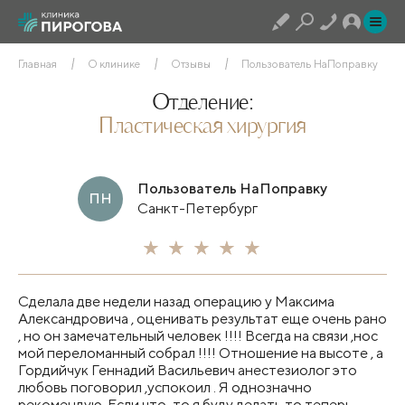
Главная
О клинике
Отзывы
Пользователь НаПоправку
Отделение:
Пластическая хирургия
Пользователь НаПоправку
ПН
Санкт-Петербург
Сделала две недели назад операцию у Максима
Александровича , оценивать результат еще очень рано
, но он замечательный человек !!!! Всегда на связи ,нос
мой переломанный собрал !!!! Отношение на высоте , а
Гордийчук Геннадий Васильевич анестезиолог это
любовь поговорил ,успокоил . Я однозначно
рекомендую. Если что-то я буду делать то теперь