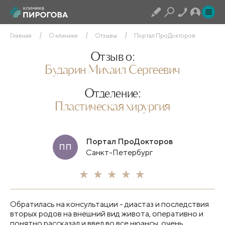
Главная
О клинике
Отзывы
Портал ПроДокторов
Отзыв о:
Бударин Михаил Сергеевич
Отделение:
Пластическая хирургия
Портал ПроДокторов
ПП
Санкт-Петербург
Обратилась на консультации - диастаз и последствия
вторых родов на внешний вид живота, оперативно и
понятно рассказал и ввел во все нюансы, очень