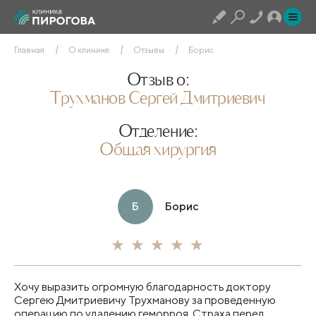
Главная
О клинике
Отзывы
Борис
Отзыв о:
Трухманов Сергей Дмитриевич
Отделение:
Общая хирургия
Б
Борис
Хочу выразить огромную благодарность доктору
Сергею Дмитриевичу Трухманову за проведенную
операцию по удалению геморроя. Страха перед