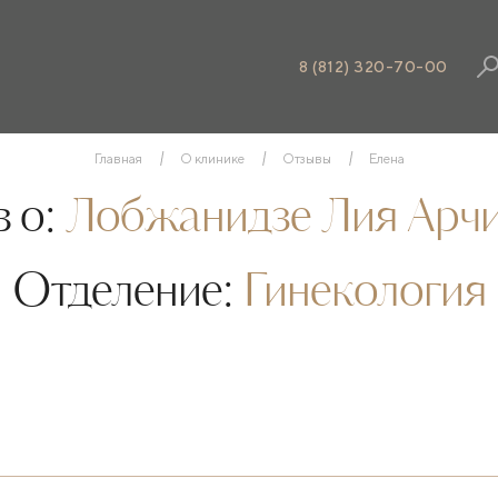
8 (812) 320-70-00
Главная
О клинике
Отзывы
Елена
 о:
Лобжанидзе Лия Арч
Отделение:
Гинекология