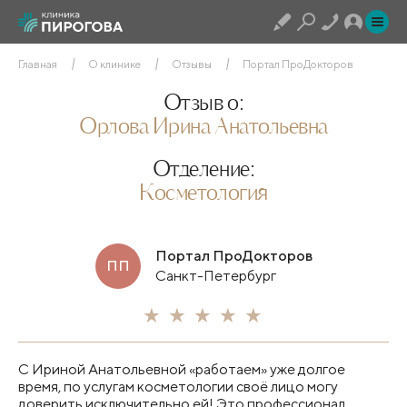
Главная
О клинике
Отзывы
Портал ПроДокторов
Отзыв о:
Орлова Ирина Анатольевна
Отделение:
Косметология
Портал ПроДокторов
ПП
Санкт-Петербург
С Ириной Анатольевной «работаем» уже долгое
время, по услугам косметологии​ своё лицо могу
доверить исключительно ей! Это профессионал