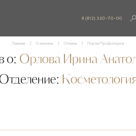
8 (812) 320-70-00
Главная
О клинике
Отзывы
Портал ПроДокторов
 о:
Орлова Ирина Анато
Отделение:
Косметологи