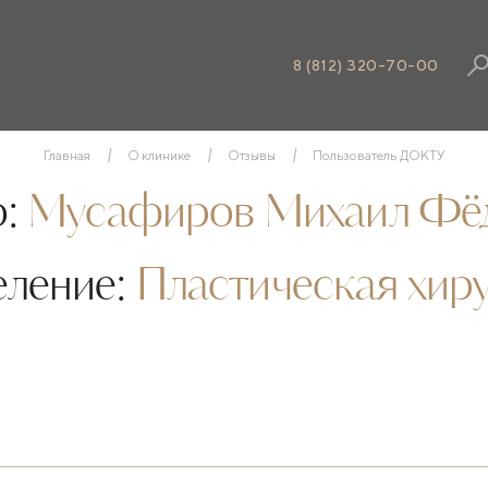
8 (812) 320-70-00
Главная
О клинике
Отзывы
Пользователь ДОКТУ
:
Мусафиров Михаил Фё
еление:
Пластическая хир