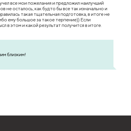
чел все мои пожелания и предложил наилучший
в не осталось, как будто бы все так изначально и
равилась такая тщательная подготовка, в итоге не
ибо ему большое за такое терпение)) Если
л в этом и какой результат получится в итоге.
им близким!