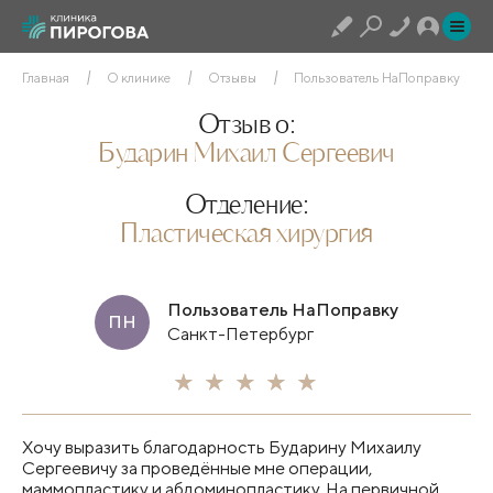
Главная
О клинике
Отзывы
Пользователь НаПоправку
Отзыв о:
Бударин Михаил Сергеевич
Отделение:
Пластическая хирургия
Пользователь НаПоправку
ПН
Санкт-Петербург
Хочу выразить благодарность Бударину Михаилу
Сергеевичу за проведённые мне операции,
маммопластику и абдоминопластику. На первичной