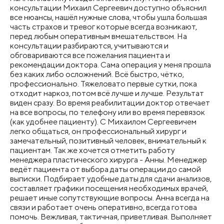
консультации Михаил Сергеевич доступно объяснил
все нюансы, нашёл нужные слова, чтобы ушла большая
часть страхов и тревог которые всегда возникают,
перед любым оперативным вмешательством. На
консультации разбираются, учитываются и
обговариваются все пожелания пациента и
рекомендации доктора. Сама операция у меня прошла
без каких либо осложнений. Всё быстро, чётко,
профессионально. Тяжеловато первые сутки, пока
отходит наркоз, потом всё лучше и лучше. Результат
виден сразу. Во время реабилитации доктор отвечает
на все вопросы, по телефону или во время перевязок
(как удобнее пациенту). С Михаилом Сергеевичем
легко общаться, он профессиональный хирург и
замечательный, позитивный человек, внимательный к
пациентам. Так же хочется отметить работу
менеджера пластического хирурга - Анны. Менеджер
ведёт пациента от выбора даты операции до самой
выписки. Подбирает удобные даты для сдачи анализов,
составляет графики посещения необходимых врачей,
решает иные сопутствующие вопросы. Анна всегда на
связи и работает очень оперативно, всегда готова
помочь. Вежливая, тактичная, приветливая. Выполняет