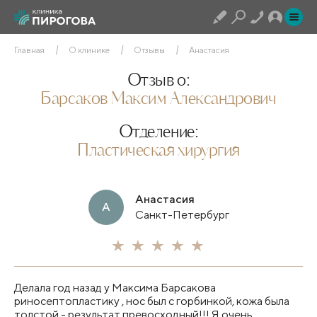
Главная
О клинике
Отзывы
Анастасия
Отзыв о:
Барсаков Максим Александрович
Отделение:
Пластическая хирургия
Анастасия
А
Санкт-Петербург
Делала год назад у Максима Барсакова
риносептопластику , нос был с горбинкой, кожа была
толстой - результат превосходный!!! Я очень