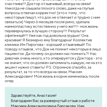
счастлива!!! Доктор отзывчивый, всегда на связи!
Никогда не слышала плохого слово, даже на глупые
вопросы отвечал корректно! (это к тому , что
некоторые пишут, что док не отвечает и трудно с ним
связаться) Через 6 месяцев после рино, сделала
маммопластику естественно у него же!!!!- моя жизнь
перевернулась в лучшую сторону!!! Результат
офигенный!!! Уже как год довольна грудью! Она
красивая! Я безмерно ему благодарна! Коллектив
клиники Им.Пирогова - хороший отзывчивый! По
поводу отзывов , что Док не помнит некоторых в лицо
пациенток. Да почему он должен нас помнить?! Нас
девочек очень много, кто оперируется у Доктора - это
не значит, что он должен запоминать каждую, не на это
акцент нужно ставить! P.S. Огромное спасибо, за
результат, за то что всегда на связи, Максим
Александрович! Моя жизнь в корне изменилась после
опер.
Здравствуйте, Анастасия!
Благодарим Вас за развернутый отзыв о работе
Максима Александровича Барсакова. Нам