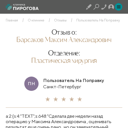
Главная
О клинике
Отзывы
Пользователь На Поправку
Отзыв о:
Барсаков Максим Александрович
Отделение:
Пластическая хирургия
Пользователь На Поправку
ПН
Санкт-Петербург
a:2:{s:4:"TEXT";s:648:"Сделала две недели назад
операцию у Максима Александровича , оценивать
результат еще очень рано , но он замечательный