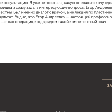
 консультацию. Я уже четко знала, какую операцию хочу сде
пришла и сразу задала интересующие вопросы. Егор Андрееви
естны. Был именно диалог с врачом, а не лекция по пластич
езультат. Видно, что Егор Андреевич — настоящий профессио
шаг, как операция, когда рядом такой компетентный врач
З