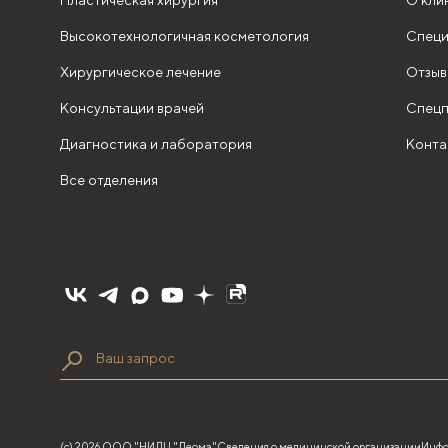
Пластическая хирургия
О кли
Высокотехнологичная косметология
Специ
Хирургическое лечение
Отзыв
Консультации врачей
Спецп
Диагностика и лаборатория
Конта
Все отделения
(с) 2026 ООО "НИЛЦ "Деома"
Сведения о медицинской организации
Инфо