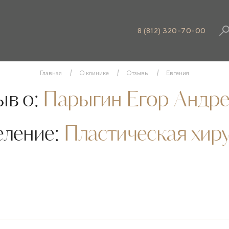
8 (812) 320-70-00
Главная
О клинике
Отзывы
Евгения
в о:
Парыгин Егор Андре
еление:
Пластическая хир