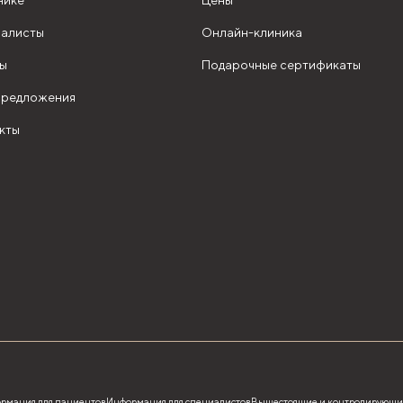
нике
Цены
алисты
Онлайн-клиника
ы
Подарочные сертификаты
редложения
кты
рмация для пациентов
Информация для специалистов
Вышестоящие и контролирующи