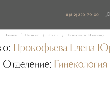
8 (812) 320-70-00
Главная
О клинике
Отзывы
Пользователь НаПоправку
 о:
Прокофьева Елена Ю
Отделение:
Гинекология