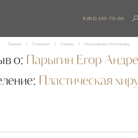
8 (812) 320-70-00
Главная
О клинике
Отзывы
Пользователь Напоправку
в о:
Парыгин Егор Андре
еление:
Пластическая хир