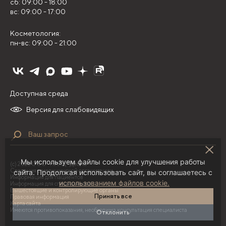
сб: 09:00 - 18:00
вс: 09:00 - 17:00
Косметология:
пн-вс: 09:00 - 21:00
Доступная среда
Версия для слабовидящих
Мы используем файлы cookie для улучшения работы
(с) 2026 ООО "НИЛЦ "Деома"
Сведения о медицинской организации
сайта. Продолжая использовать сайт, вы соглашаетесь с
Информация для пациентов
использованием файлов cookie.
Информация для специалистов
Вышестоящие и контролирующие органы
Принять все
Правовая информация
Карта сайта
Имеются противопоказания, необходима консультация специалиста
Отклонить