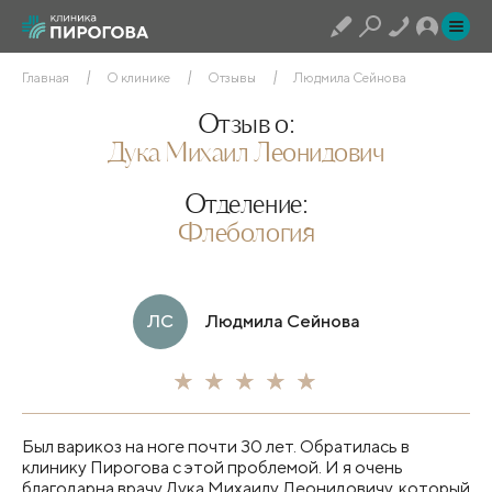
Главная
О клинике
Отзывы
Людмила Сейнова
Отзыв о:
Дука Михаил Леонидович
Отделение:
Флебология
ЛС
Людмила Сейнова
Был варикоз на ноге почти 30 лет. Обратилась в
клинику Пирогова с этой проблемой. И я очень
благодарна врачу Дука Михаилу Леонидовичу, который