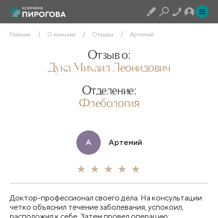
Главная
О клинике
Отзывы
Артемий
Отзыв о:
Дука Михаил Леонидович
Отделение:
Флебология
А
Артемий
Доктор-профессионал своего дела. На консультации
четко объяснил течение заболевания, успокоил,
расположил к себе. Затем провел операцию: