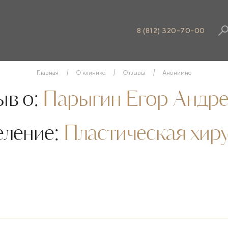
8 (812) 320-70-00
Главная
О клинике
Отзывы
Анонимно
в о:
Парыгин Егор Андре
еление:
Пластическая хир