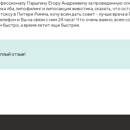
фессионалу Парыгину Егору Андреевичу за проведенную опе
а лба, липофилинг и липосакция животика, сказать, что оста
токсу в Питере Римма, хочу всем дать совет - лучше врача в 
елефон и Вы на связи с ним 24 часа! Что очень важно, всем 
м быстро, а время летит еще быстрее.
ёплый отзыв!