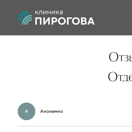
Отзы
Отд
А
Анонимно