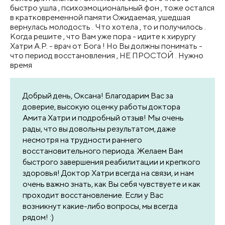
быстро ушла , психоэмоциональный фон , тоже остался
в кратковременной памяти Ожидаемая, ушедшая
вернулась молодость . Что хотела , то и получилось .
Когда решите , что Вам уже пора - идите к хирургу
Хатри А.Р. - врач от Бога ! Но Вы должны понимать -
что период восстановления , НЕ ПРОСТОЙ . Нужно
время
Добрый день, Оксана! Благодарим Вас за
доверие, высокую оценку работы доктора
Амита Хатри и подробный отзыв! Мы очень
рады, что вы довольны результатом, даже
несмотря на трудности раннего
восстановительного периода. Желаем Вам
быстрого завершения реабилитации и крепкого
здоровья! Доктор Хатри всегда на связи, и нам
очень важно знать, как Вы себя чувствуете и как
проходит восстановление. Если у Вас
возникнут какие-либо вопросы, мы всегда
рядом! :)