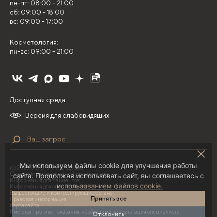
пн-пт: 08:00 - 21:00
сб: 09:00 - 18:00
вс: 09:00 - 17:00
Косметология:
пн-вс: 09:00 - 21:00
Доступная среда
Версия для слабовидящих
Мы используем файлы cookie для улучшения работы
(с) 2026 ООО "НИЛЦ "Деома"
Сведения о медицинской организации
сайта. Продолжая использовать сайт, вы соглашаетесь с
Информация для пациентов
использованием файлов cookie.
Информация для специалистов
Вышестоящие и контролирующие органы
Принять все
Правовая информация
Карта сайта
Имеются противопоказания, необходима консультация специалиста
Отклонить