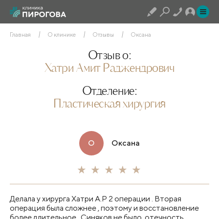
Главная
О клинике
Отзывы
Оксана
Отзыв о:
Хатри Амит Раджендрович
Отделение:
Пластическая хирургия
О
Оксана
Делала у хирурга Хатри А.Р 2 операции . Вторая
операция была сложнее , поэтому и восстановление
более длительное . Синяков не было, отечность